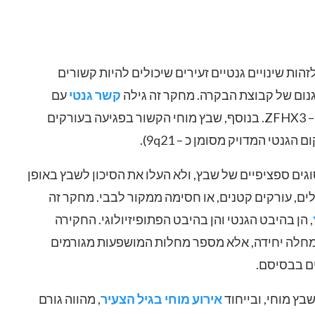
ת שינויים גנטיים זעירים שיכולים להיות קשורים
גנום של קבוצת הבקרה. מחקר זה גילה
קשר גנטי
עם
מספר גנים (שכבר היו ידועים בעבר) כמו – PITX2 ו – ZFHX3. בנוסף, שבץ מוחי הקשור בפגיעה בעורקים
וגים ספציפיים של שבץ, ולא העלו את הסיכון לשבץ באופן
לים, עורקים קטנים, או חסימה ממקור לבבי. מחקר זה
, הן בהיבט הגנטי והן בהיבט הפתופיזיולוגי. החקירה
מחלה יחידה, אלא מספר מחלות המושפעות מגורמים
ים בבסיסם.
בץ מוחי, ובייחוד
אירוע מוחי בגיל הצעיר
, מהווה גורם