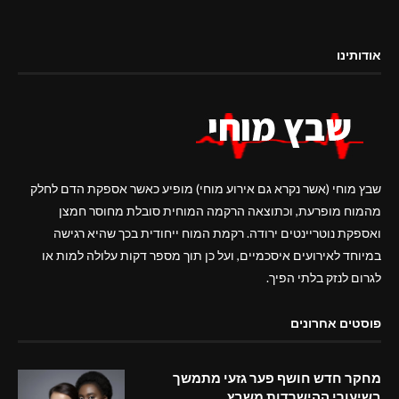
אודותינו
שבץ מוחי (אשר נקרא גם אירוע מוחי) מופיע כאשר אספקת הדם לחלק
מהמוח מופרעת, וכתוצאה הרקמה המוחית סובלת מחוסר חמצן
ואספקת נוטריינטים ירודה. רקמת המוח ייחודית בכך שהיא רגישה
במיוחד לאירועים איסכמיים, ועל כן תוך מספר דקות עלולה למות או
לגרום לנזק בלתי הפיך.
פוסטים אחרונים
מחקר חדש חושף פער גזעי מתמשך
בשיעורי ההישרדות משבץ